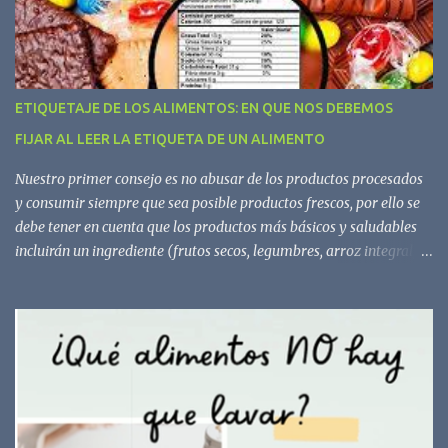
s
ETIQUETAJE DE LOS ALIMENTOS: EN QUE NOS DEBEMOS
FIJAR AL LEER LA ETIQUETA DE UN ALIMENTO
Nuestro primer consejo es no abusar de los productos procesados
y consumir siempre que sea posible productos frescos, por ello se
debe tener en cuenta que los productos más básicos y saludables
incluirán un ingrediente (frutos secos, legumbres, arroz integral,
aceite de oliva virgen extra) o, como mucho, dos o tres (yogur
natural de soja, pan o pasta integral, tofu, copos de avena, tomate
en conserva). Los procesados o ultraprocesados contienen
ingredientes nada recomendables, como harinas refinadas, azúcar
añadido, sal en exceso y grasas de mala calidad, por ello conviene
no abusar de estos. Para saber cómo evitarlos, te mostramos
algunos consejos: - El orden de los ingredientes está determinado
por ley, por el porcentaje de mayor a menor contenido. Si el azúcar