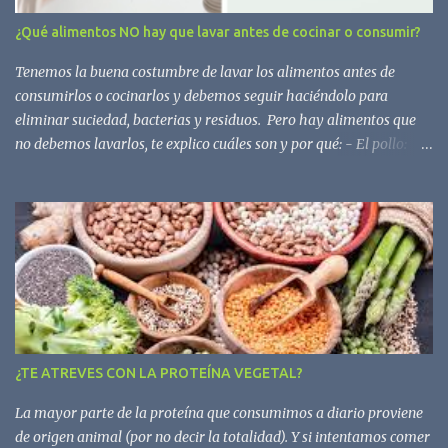
ocupa uno de los tres primeros lugares, el producto es en su
¿Qué alimentos NO hay que lavar antes de cocinar o consumir?
mayoría azúcar. - El azúcar añadido aparece a menudo ocultado
a través de sinónimos. Hay decenas y, en ocasiones, aparecen
Tenemos la buena costumbre de lavar los alimentos antes de
combinados ...
consumirlos o cocinarlos y debemos seguir haciéndolo para
eliminar suciedad, bacterias y residuos. Pero hay alimentos que
no debemos lavarlos, te explico cuáles son y por qué: - El pollo:
mejor no lavarlo porque suele tener una bacteria llamada
Campylobacter que podemos esparcirla por el fregadero y luego
contaminar utensilios de cocina u otros alimentos que vayamos a
consumir sin cocinar. Esta bacteria se inactiva con el calor, es decir,
al cocinar los alimentos (<42ºC). - El pescado: pasa un poco como
con la carne, al lavar esparcimos las bacterias que pueda llevar y
contaminamos el fregadero. - El huevo: el problema es que la
cáscara es muy porosa y al humedecerla se hace aún más
permeable con lo cual todas las bacterias que haya en la cáscara
¿TE ATREVES CON LA PROTEÍNA VEGETAL?
pasan al huevo contaminándolo. La más común y peligrosa es la
Salmonela. Si el huevo está muy sucio podemos lavarlo justo antes
La mayor parte de la proteína que consumimos a diario proviene
de cocinarlo o limpiarlo con un trapo húme...
de origen animal (por no decir la totalidad). Y si intentamos comer