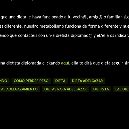
que una dieta le haya funcionado a tu vecin@, amig@ o familiar sign
es diferente, nuestro metabolismo funciona de forma diferente y nu
endo que contactéis con un/a dietista diplomad@ y él/ella os indica
na dietista diplomada clickando
aquí
, ella te dirá qué dieta seguir si
PIDO
COMO PERDER PESO
DIETA
DIETA ADELGAZAR
TAS ADELGAZAMIENTO
DIETAS PARA ADELGAZAR
DIETISTA
LAS DIE