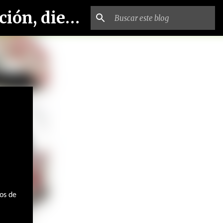
Blog alimentación sana y saludable, dietética y nutrición, dietista-nutricionista.
os de