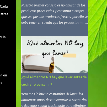
Nuestro primer consejo es no abusar de los
 Cada
productos procesados y consumir siempre
stras
que sea posible productos frescos, por ello se
debe tener en cuenta que los productos más
básicos y saludables incluirán un ingrediente
(frutos secos, legumbres, arroz integral,
y la
aceite de oliva virgen extra) o, como mucho,
dos o tres (yogur natural de soja, pan o
pasta integral, tofu, copos de avena, tomate
en conserva). Los procesados o
ultraprocesados contienen ingredientes
nada recomendables, como harinas
refinadas, azúcar añadido, sal en exceso y
er en
¿Qué alimentos NO hay que lavar antes de
grasas de mala calidad, por ello conviene no
as
cocinar o consumir?
abusar de estos. Para saber cómo evitarlos,
te mostramos algunos consejos: - El orden
Tenemos la buena costumbre de lavar los
de los ingredientes está determinado por ley,
alimentos antes de consumirlos o cocinarlos
por el porcentaje de mayor a menor
y debemos seguir haciéndolo para eliminar