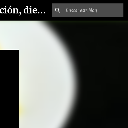
Blog alimentación sana y saludable, dietética y nutrición, dietista-nutricionista.