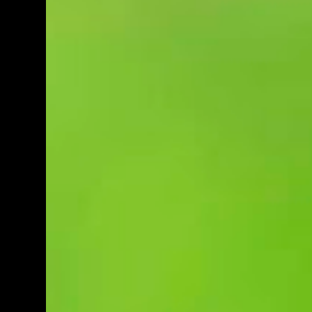
es la Salmonela. Si el huevo está muy sucio
proteína de origen vegetal nos aporta
podemos lavarlo justo antes de cocinarlo o
mucha fibra así como una gran variedad de
limpiarlo con un trapo húme...
vitaminas y minerales. Conozcámoslas un
poco más: GARBANZOS La legumbre
perfecta con alto contenido en aminoácidos
esenciales (de los que el organismo no puede
fabricar, tenemos que ingerirlos a través de
los alimentos. 19 g de proteína por cada 100
g PISTACHOS El pistacho es un fruto seco
con gran aporte proteico. Rico además en
fibra, calcio, potasio, magnesio y hierro. 20 g
de proteína por cada 100 g ALTRAMUCES
Legumbre muy rica en proteína y perfecta
para tomar como aperitivo. Son ricos en
potasio, sodio, fósforo, magnesio, calcio,
hierro y contienen numerosas vitaminas: C,
A, B1, niacina y ácido fólico. 39 g de proteína
p...