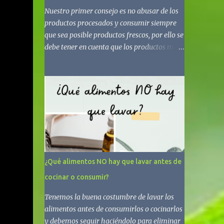
Nuestro primer consejo es no abusar de los
productos procesados y consumir siempre
que sea posible productos frescos, por ello se
debe tener en cuenta que los productos más
básicos y saludables incluirán un ingrediente
(frutos secos, legumbres, arroz integral,
aceite de oliva virgen extra) o, como mucho,
dos o tres (yogur natural de soja, pan o
pasta integral, tofu, copos de avena, tomate
en conserva). Los procesados o
ultraprocesados contienen ingredientes
nada recomendables, como harinas
refinadas, azúcar añadido, sal en exceso y
¿Qué alimentos NO hay que lavar antes de
grasas de mala calidad, por ello conviene no
cocinar o consumir?
abusar de estos. Para saber cómo evitarlos,
te mostramos algunos consejos: - El orden
Tenemos la buena costumbre de lavar los
de los ingredientes está determinado por ley,
alimentos antes de consumirlos o cocinarlos
por el porcentaje de mayor a menor
y debemos seguir haciéndolo para eliminar