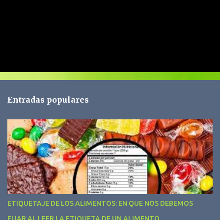
C
o
m
e
n
t
Entradas populares
a
r
i
o
s
ETIQUETAJE DE LOS ALIMENTOS: EN QUE NOS DEBEMOS
FIJAR AL LEER LA ETIQUETA DE UN ALIMENTO