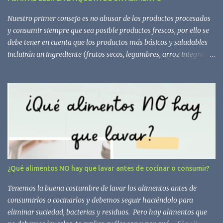
Nuestro primer consejo es no abusar de los productos procesados
y consumir siempre que sea posible productos frescos, por ello se
debe tener en cuenta que los productos más básicos y saludables
incluirán un ingrediente (frutos secos, legumbres, arroz integral,
aceite de oliva virgen extra) o, como mucho, dos o tres (yogur
natural de soja, pan o pasta integral, tofu, copos de avena, tomate
en conserva). Los procesados o ultraprocesados contienen
ingredientes nada recomendables, como harinas refinadas, azúcar
añadido, sal en exceso y grasas de mala calidad, por ello conviene
no abusar de estos. Para saber cómo evitarlos, te mostramos
algunos consejos: - El orden de los ingredientes está determinado
por ley, por el porcentaje de mayor a menor contenido. Si el azúcar
ocupa uno de los tres primeros lugares, el producto es en su
¿Qué alimentos NO hay que lavar antes de cocinar o consumir?
mayoría azúcar. - El azúcar añadido aparece a menudo ocultado
a través de sinónimos. Hay decenas y, en ocasiones, aparecen
Tenemos la buena costumbre de lavar los alimentos antes de
combinados ...
consumirlos o cocinarlos y debemos seguir haciéndolo para
eliminar suciedad, bacterias y residuos. Pero hay alimentos que