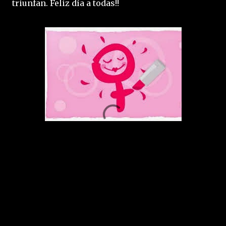
triunfan. Feliz día a todas!!
C
o