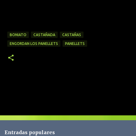
BONIATO
CASTAÑADA
CASTAÑAS
ENGORDAN LOS PANELLETS
PANELLETS
C
o
m
e
n
t
Entradas populares