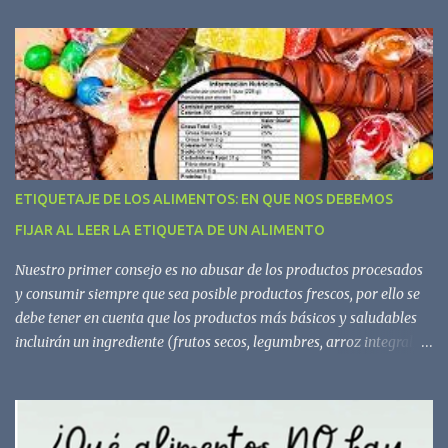
a
r
i
o
s
ETIQUETAJE DE LOS ALIMENTOS: EN QUE NOS DEBEMOS
FIJAR AL LEER LA ETIQUETA DE UN ALIMENTO
Nuestro primer consejo es no abusar de los productos procesados
y consumir siempre que sea posible productos frescos, por ello se
debe tener en cuenta que los productos más básicos y saludables
incluirán un ingrediente (frutos secos, legumbres, arroz integral,
aceite de oliva virgen extra) o, como mucho, dos o tres (yogur
natural de soja, pan o pasta integral, tofu, copos de avena, tomate
en conserva). Los procesados o ultraprocesados contienen
ingredientes nada recomendables, como harinas refinadas, azúcar