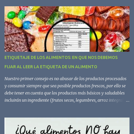
r
i
o
s
ETIQUETAJE DE LOS ALIMENTOS: EN QUE NOS DEBEMOS
FIJAR AL LEER LA ETIQUETA DE UN ALIMENTO
Nuestro primer consejo es no abusar de los productos procesados
y consumir siempre que sea posible productos frescos, por ello se
debe tener en cuenta que los productos más básicos y saludables
incluirán un ingrediente (frutos secos, legumbres, arroz integral,
aceite de oliva virgen extra) o, como mucho, dos o tres (yogur
natural de soja, pan o pasta integral, tofu, copos de avena, tomate
en conserva). Los procesados o ultraprocesados contienen
ingredientes nada recomendables, como harinas refinadas, azúcar