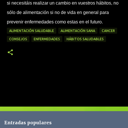
si necesitáis realizar un cambio en vuestros hábitos, no
sólo de alimentación si no de vida en general para
prevenir enfermedades como estas en el futuro.
ALIMENTACIÓN SALUDABLE
ALIMENTACIÓN SANA
CANCER
CONSEJOS
ENFERMEDADES
HÁBITOS SALUDABLES
C
o
m
e
n
t
Entradas populares
a