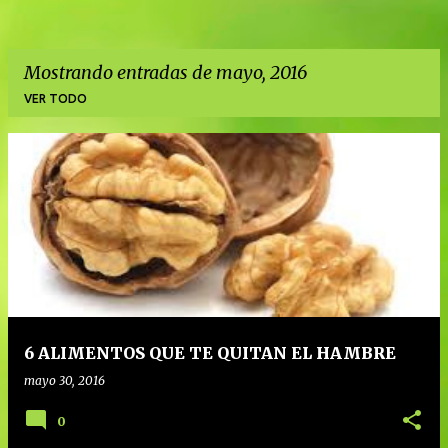
Mostrando entradas de mayo, 2016
VER TODO
E
n
t
r
a
d
a
6 ALIMENTOS QUE TE QUITAN EL HAMBRE
s
mayo 30, 2016
0