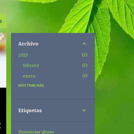
O
Archivo
2
2023
1
febrero
1
enero
MOSTRAR MÁS
1
2019
1
enero
2
2018
Etiquetas
1
julio
1
abril
Denunciar abuso