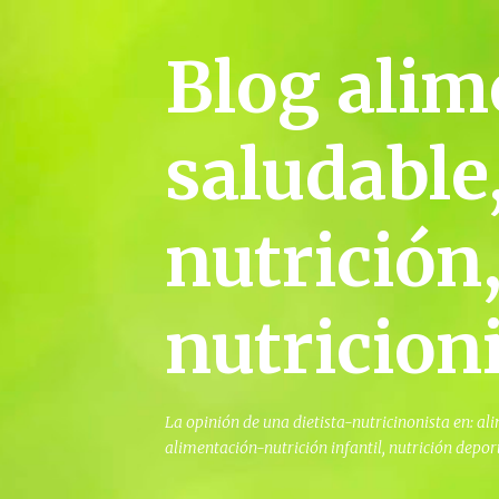
Blog alim
saludable,
nutrición,
nutricioni
La opinión de una dietista-nutricinonista en: a
alimentación-nutrición infantil, nutrición deport