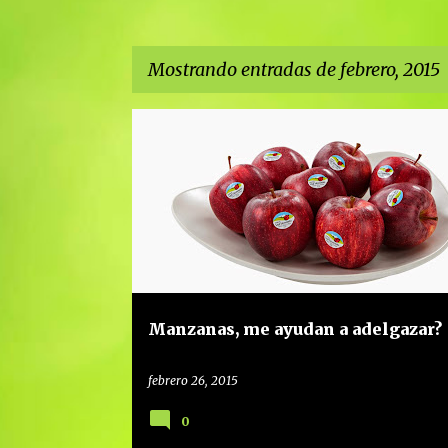
Mostrando entradas de febrero, 2015
E
ADELGAZAR
ALIMENTACIÓN SALUDABLE
n
t
r
a
d
a
Manzanas, me ayudan a adelgazar?
s
febrero 26, 2015
0