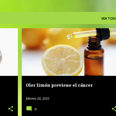
VER TOD
+
1
AROMATERAPIA
CANCER
CONSEJOS
LIMÓN
Oler limón previene el cáncer
febrero 20, 2015
0