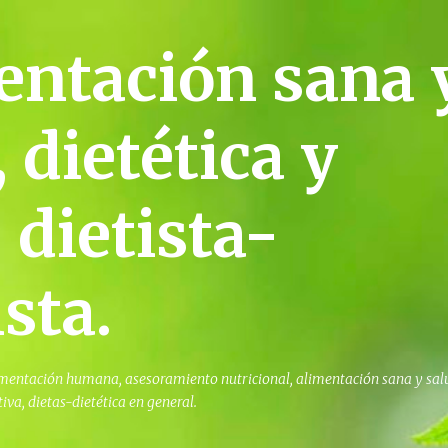
Ir al contenido principal
entación sana 
 dietética y
 dietista-
sta.
limentación humana, asesoramiento nutricional, alimentación sana y sal
iva, dietas-dietética en general.