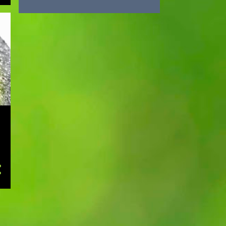
3
2017
2
abril
1
enero
11
2016
1
diciembre
1
octubre
2
septiembre
2
junio
1
mayo
1
febrero
3
enero
21
2015
3
octubre