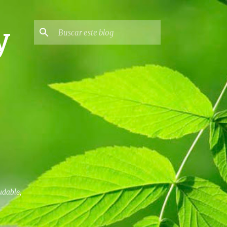
y
udable,